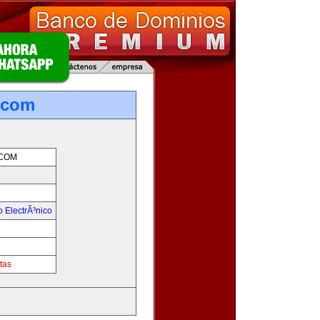
.com
COM
 ElectrÃ³nico
!
tas