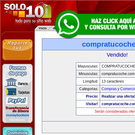
compratucoch
Vendido!
Mayusculas:
COMPRATUCOCHE
Minusculas:
compratucoche.com
Longitud:
13 caracteres
Categorias:
Compras y Comercio
Precio:
Realizar una oferta
Visitar!
compratucoche.co
Serán consideradas ofer