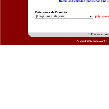
Dominios Expirados
|
Industrias
|
Indu
Categorías de Dominio:
[Pág. princi
** Precios expre
© 2002/2022 Solo10.com