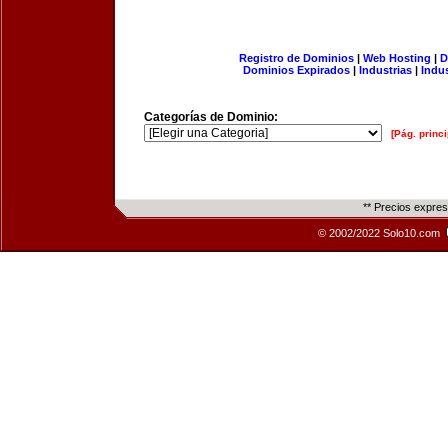
Registro de Dominios
|
Web Hosting
|
D
Dominios Expirados
|
Industrias
|
Indu
Categorías de Dominio:
[Pág. princi
** Precios expre
© 2002/2022 Solo10.com